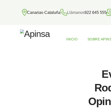
Canarias
-
Cataluña
Llámanos
922 645 555
INICIO
SOBRE APIN
E
Rod
Opin