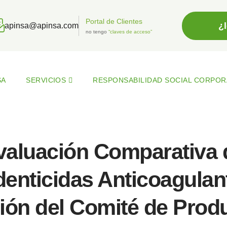
Portal de Clientes
¿
apinsa@apinsa.com
no tengo
“claves de acceso”
SA
SERVICIOS
RESPONSABILIDAD SOCIAL CORPOR
valuación Comparativa 
enticidas Anticoagulan
ión del Comité de Prod