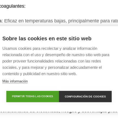
icoagulantes:
a
: Eficaz en temperaturas bajas, principalmente para rat
aluminio
: Libera fosfina, eficaz para ratas y topos de ag
Sobre las cookies en este sitio web
carbono
: Utilizado en trampas, causa acidosis respiratori
hidrógeno
: Veneno respiratorio que inhibe la enzima mit
Usamos cookies para recolectar y analizar información
relacionada con el uso y desempeño de nuestro sitio web para
vo
: Causa deshidratación severa en los roedores.
poder proveer funcionalidades relacionadas con las redes
ol
: Provoca hipercalcemia y calcificación de tejidos.
sociales, y para mejorar y personalizar adecuadamente el
contenido y publicidad en nuestro sitio web.
Más información
 de Alternativas Químicas y No Quí
CONFIGURACIÓN DE COOKIES
PERMITIR TODAS LAS COOKIES
alternativas químicas y no químicas viables para los rode
 considerando su efectividad, riesgos y desventajas prác