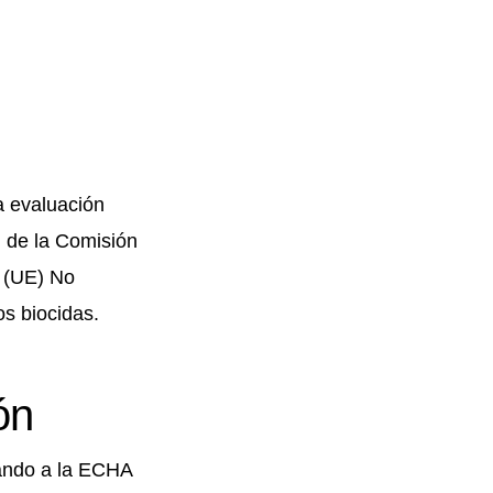
a evaluación
d de la Comisión
o (UE) No
os biocidas.
ón
nando a la ECHA