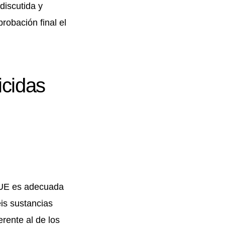
discutida y
robación final el
icidas
a UE es adecuada
eis sustancias
rente al de los