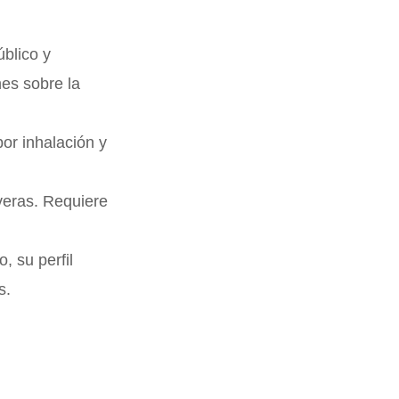
úblico y
nes sobre la
por inhalación y
veras. Requiere
, su perfil
s.