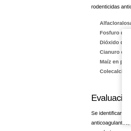
rodenticidas ant
Alfacloralos
Fosfuro de 
Dióxido de 
Cianuro de 
Maíz en pol
Colecalcifer
Evaluación
Se identificaron 
anticoagulantes,