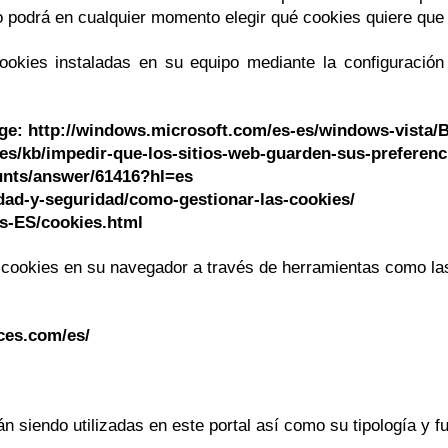
 podrá en cualquier momento elegir qué cookies quiere que 
cookies instaladas en su equipo mediante la configuració
dge: http://windows.microsoft.com/es-es/windows-vista/
g/es/kb/impedir-que-los-sitios-web-guarden-sus-preferenc
unts/answer/61416?hl=es
cidad-y-seguridad/como-gestionar-las-cookies/
es-ES/cookies.html
cookies en su navegador a través de herramientas como las
ces.com/es/
án siendo utilizadas en este portal así como su tipología y f