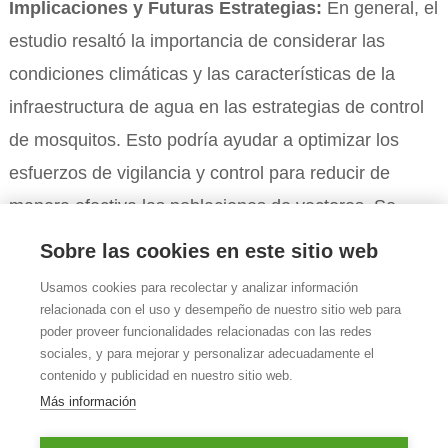
Implicaciones y Futuras Estrategias:
En general, el
estudio resaltó la importancia de considerar las
condiciones climáticas y las características de la
infraestructura de agua en las estrategias de control
de mosquitos. Esto podría ayudar a optimizar los
esfuerzos de vigilancia y control para reducir de
manera efectiva las poblaciones de vectores. Se
enfatiza la necesidad de una colaboración estrecha
Sobre las cookies en este sitio web
entre la comunidad científica y las autoridades de
Usamos cookies para recolectar y analizar información
salud pública para abordar los desafíos que plantea
relacionada con el uso y desempeño de nuestro sitio web para
poder proveer funcionalidades relacionadas con las redes
la presencia de mosquitos en áreas urbanas.
sociales, y para mejorar y personalizar adecuadamente el
contenido y publicidad en nuestro sitio web.
Más información